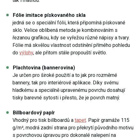
tak i matnou.
Fólie imitace pískovaného skla
jedná se o speciální fólii, která připomíná pískované
sklo. Velice oblíbená metoda je kombinováním s
řezanou grafikou, kdy se vyřežou různé nápisy a tvary.
Fólie má skvělou vlastnost odstínění přímého pohledu
do
výlohy
, ale přitom stále propouští světlo.
Plachtovina (bannerovina)
Je určen pro široké použití a to jak pro rozměrné
bannery, tak pro interiérové aplikace. Díky svému
hladkému a speciálně upravenému povrchu dosahují
tisky barevné sytosti i přesto, že je povrch matný.
Billboardový papír
Vhodný pro tisk billboardů a
tapet
. Papír gramáže 115
g/m², modrá zadní strana pro překrytí původního motivu
s povrchovou úpravou pro dokonalé nalepení na