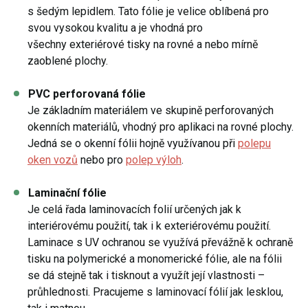
s šedým lepidlem. Tato fólie je velice oblíbená pro
svou vysokou kvalitu a je vhodná pro
všechny exteriérové tisky na rovné a nebo mírně
zaoblené plochy.
PVC perforovaná fólie
Je základním materiálem ve skupině perforovaných
okenních materiálů, vhodný pro aplikaci na rovné plochy.
Jedná se o okenní fólii hojně využívanou při
polepu
oken vozů
nebo pro
polep výloh
.
Laminační fólie
Je celá řada laminovacích folií určených jak k
interiérovému použití, tak i k exteriérovému použití.
Laminace s UV ochranou se využívá převážně k ochraně
tisku na polymerické a monomerické fólie, ale na fólii
se dá stejně tak i tisknout a využít její vlastnosti –
průhlednosti. Pracujeme s laminovací fólií jak lesklou,