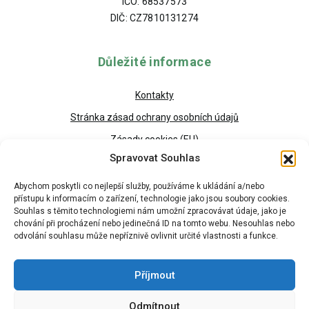
IČO: 68537573
DIČ: CZ7810131274
Důležité informace
Kontakty
Stránka zásad ochrany osobních údajů
Zásady cookies (EU)
Spravovat Souhlas
Abychom poskytli co nejlepší služby, používáme k ukládání a/nebo
přístupu k informacím o zařízení, technologie jako jsou soubory cookies.
Souhlas s těmito technologiemi nám umožní zpracovávat údaje, jako je
chování při procházení nebo jedinečná ID na tomto webu. Nesouhlas nebo
odvolání souhlasu může nepříznivě ovlivnit určité vlastnosti a funkce.
Příjmout
Odmítnout