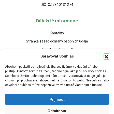
DIČ: CZ7810131274
Důležité informace
Kontakty
Stránka zásad ochrany osobních údajů
Zásady cookies (EU)
Spravovat Souhlas
Abychom poskytli co nejlepší služby, používáme k ukládání a/nebo
přístupu k informacím o zařízení, technologie jako jsou soubory cookies.
Souhlas s těmito technologiemi nám umožní zpracovávat údaje, jako je
chování při procházení nebo jedinečná ID na tomto webu. Nesouhlas nebo
odvolání souhlasu může nepříznivě ovlivnit určité vlastnosti a funkce.
Příjmout
Odmítnout
Copyright © 2026 - Všechna práva vyhrazena HRUŠKA