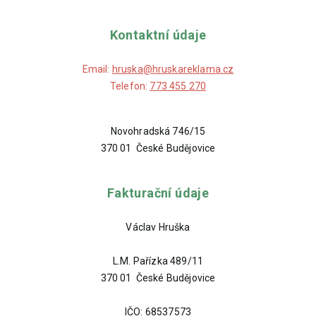
Kontaktní údaje
Email:
hruska@hruskareklama.cz
Telefon:
773 455 270
Novohradská 746/15
370 01 České Budějovice
Fakturační údaje
Václav Hruška
L.M. Pařízka 489/11
370 01 České Budějovice
IČO: 68537573