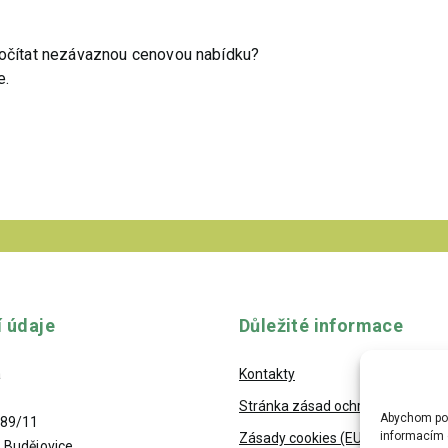
počítat nezávaznou cenovou nabídku?
e.
í údaje
Důležité informace
a
Kontakty
Stránka zásad ochrany osobních
Abychom posk
489/11
informacím o
Zásady cookies (EU)
 Budějovice