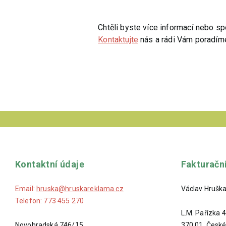
Chtěli byste více informací nebo s
Kontaktujte
nás a rádi Vám poradím
Kontaktní údaje
Fakturačn
Email:
hruska@hruskareklama.cz
Václav Hrušk
Telefon:
773 455 270
L.M. Pařízka 
Novohradská 746/15
370 01 České