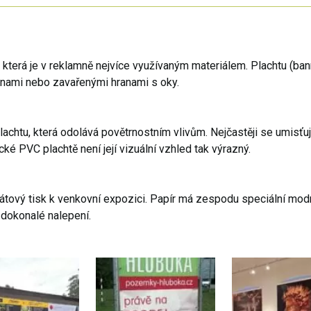
 která je v reklamně nejvíce využívaným materiálem. Plachtu (ba
anami nebo zavařenými hranami s oky.
achtu, která odolává povětrnostním vlivům. Nejčastěji se umisťuj
cké PVC plachtě není její vizuální vzhled tak výrazný.
átový tisk k venkovní expozici. Papír má zespodu speciální modr
dokonalé nalepení.