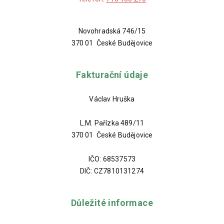
Novohradská 746/15
370 01 České Budějovice
Fakturační údaje
Václav Hruška
L.M. Pařízka 489/11
370 01 České Budějovice
IČO: 68537573
DIČ: CZ7810131274
Důležité informace