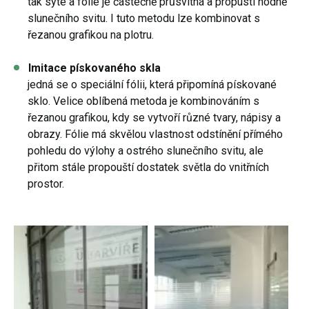
tak syté a fólie je částečně průsvitná a propustí hodně
slunečního svitu. I tuto metodu lze kombinovat s
řezanou grafikou na plotru.
Imitace pískovaného skla
jedná se o speciální fólii, která připomíná pískované
sklo. Velice oblíbená metoda je kombinováním s
řezanou grafikou, kdy se vytvoří různé tvary, nápisy a
obrazy. Fólie má skvělou vlastnost odstínění přímého
pohledu do výlohy a ostrého slunečního svitu, ale
přitom stále propouští dostatek světla do vnitřních
prostor.