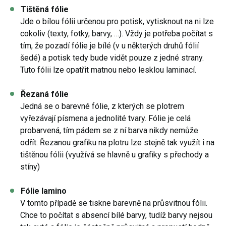
Tištěná fólie
Jde o bílou fólii určenou pro potisk, vytisknout na ni lze
cokoliv (texty, fotky, barvy, …). Vždy je potřeba počítat s
tím, že pozadí fólie je bílé (v u některých druhů fólií
šedé) a potisk tedy bude vidět pouze z jedné strany.
Tuto fólii lze opatřit matnou nebo lesklou laminací.
Řezaná fólie
Jedná se o barevné fólie, z kterých se plotrem
vyřezávají písmena a jednolité tvary. Fólie je celá
probarvená, tím pádem se z ní barva nikdy nemůže
odřít. Řezanou grafiku na plotru lze stejně tak využít i na
tištěnou fólii (využívá se hlavně u grafiky s přechody a
stíny)
Fólie lamino
V tomto případě se tiskne barevně na průsvitnou fólii.
Chce to počítat s absencí bílé barvy, tudíž barvy nejsou