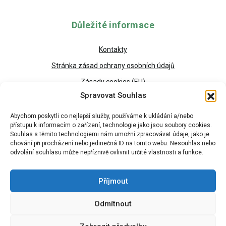
Důležité informace
Kontakty
Stránka zásad ochrany osobních údajů
Zásady cookies (EU)
Spravovat Souhlas
Abychom poskytli co nejlepší služby, používáme k ukládání a/nebo
přístupu k informacím o zařízení, technologie jako jsou soubory cookies.
Souhlas s těmito technologiemi nám umožní zpracovávat údaje, jako je
chování při procházení nebo jedinečná ID na tomto webu. Nesouhlas nebo
odvolání souhlasu může nepříznivě ovlivnit určité vlastnosti a funkce.
Příjmout
Odmítnout
Copyright © 2026 - Všechna práva vyhrazena HRUŠKA
REKLAMA