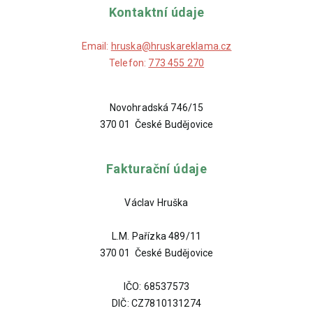
Kontaktní údaje
Email:
hruska@hruskareklama.cz
Telefon:
773 455 270
Novohradská 746/15
370 01 České Budějovice
Fakturační údaje
Václav Hruška
L.M. Pařízka 489/11
370 01 České Budějovice
IČO: 68537573
DIČ: CZ7810131274