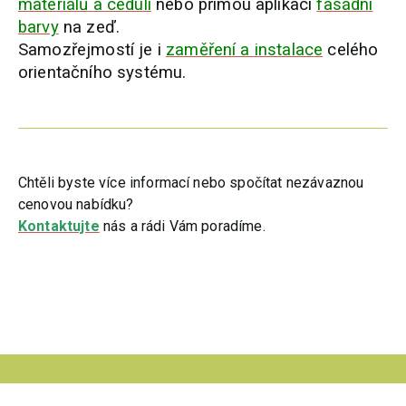
materiálů
a cedulí
nebo přímou aplikaci
fasádní
barvy
na zeď.
Samozřejmostí je i
zaměření a instalace
celého
orientačního systému.
Chtěli byste více informací nebo spočítat nezávaznou
cenovou nabídku?
Kontaktujte
nás a rádi Vám poradíme.