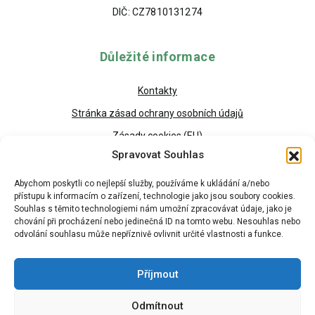
DIČ: CZ7810131274
Důležité informace
Kontakty
Stránka zásad ochrany osobních údajů
Zásady cookies (EU)
Spravovat Souhlas
Abychom poskytli co nejlepší služby, používáme k ukládání a/nebo
přístupu k informacím o zařízení, technologie jako jsou soubory cookies.
Souhlas s těmito technologiemi nám umožní zpracovávat údaje, jako je
chování při procházení nebo jedinečná ID na tomto webu. Nesouhlas nebo
odvolání souhlasu může nepříznivě ovlivnit určité vlastnosti a funkce.
Příjmout
Odmítnout
Copyright © 2026 - Všechna práva vyhrazena HRUŠKA