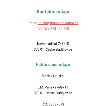
Kontaktní údaje
Email:
hruska@hruskareklama.cz
Telefon:
773 455 270
Novohradská 746/15
370 01 České Budějovice
Fakturační údaje
Václav Hruška
L.M. Pařízka 489/11
370 01 České Budějovice
IČO: 68537573